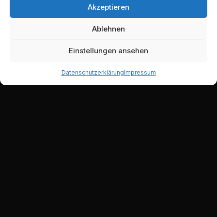
Akzeptieren
Ablehnen
Einstellungen ansehen
Datenschutzerklärung
Impressum
EMAIL
INFO@DJLETRACE.COM
Copyright © 2013-2025 – DJ Le Trace | All Rights Reserved